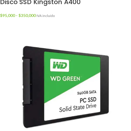
Disco SSD Kingston A400
$
95,000
-
$
350,000
IVA incluído