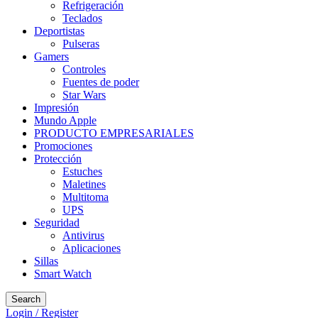
Refrigeración
Teclados
Deportistas
Pulseras
Gamers
Controles
Fuentes de poder
Star Wars
Impresión
Mundo Apple
PRODUCTO EMPRESARIALES
Promociones
Protección
Estuches
Maletines
Multitoma
UPS
Seguridad
Antivirus
Aplicaciones
Sillas
Smart Watch
Search
Login / Register