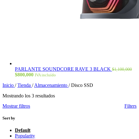
PARLANTE SOUNDCORE RAVE 3 BLACK
$
1,100,000
El
El
$
800,000
IVA incluído
precio
precio
Inicio
/
Tienda
/
Almacenamiento
/
Disco SSD
original
actual
era:
es:
Mostrando los 3 resultados
$1,100,000.
$800,000.
Mostrar filtros
Filters
Sort by
Default
Popularity