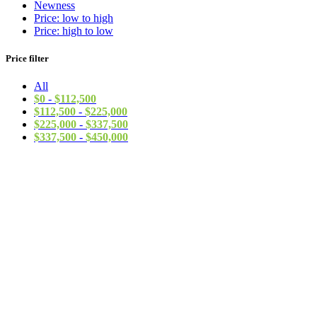
Newness
Price: low to high
Price: high to low
Price filter
All
$
0
-
$
112,500
$
112,500
-
$
225,000
$
225,000
-
$
337,500
$
337,500
-
$
450,000