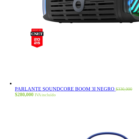
PARLANTE SOUNDCORE BOOM 3I NEGRO
$
330,000
El
El
$
280,000
IVA incluído
precio
precio
original
actual
era:
es:
$330,000.
$280,000.