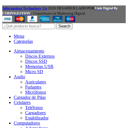
Information Technology Up
2020 DESARROLLADO POR
Link Digital By
-
. Consultores en Marketing Digital.
CORPOGESTION
Search
Menu
Categorías
Almacenamiento
Discos Externos
Discos SSD
Memorias USB
Micro SD
Audio
Auriculares
Parlantes
Micrófonos
Cargador de Pilas
Celulares
Teléfonos
Cargadores
Estabilizador
Computadores