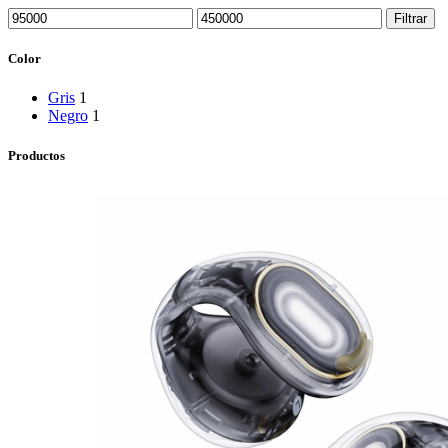
Precio
Precio
Filtrar
mínimo
máximo
Color
Gris
1
Negro
1
Productos