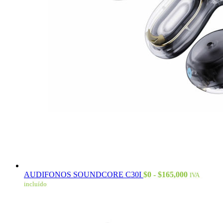
Rango
AUDIFONOS SOUNDCORE C30I
$
0
-
$
165,000
IVA
de
incluído
precios:
desde
$0
hasta