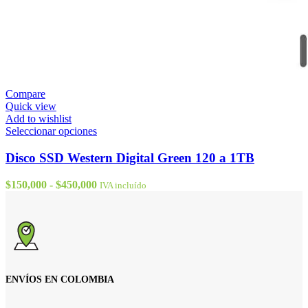
Compare
Quick view
Add to wishlist
Este
Seleccionar opciones
producto
tiene
Disco SSD Western Digital Green 120 a 1TB
múltiples
variantes.
Rango
$
150,000
-
$
450,000
IVA incluído
Las
de
opciones
precios:
se
desde
pueden
$150,000
elegir
hasta
en
$450,000
la
página
ENVÍOS EN COLOMBIA
de
producto