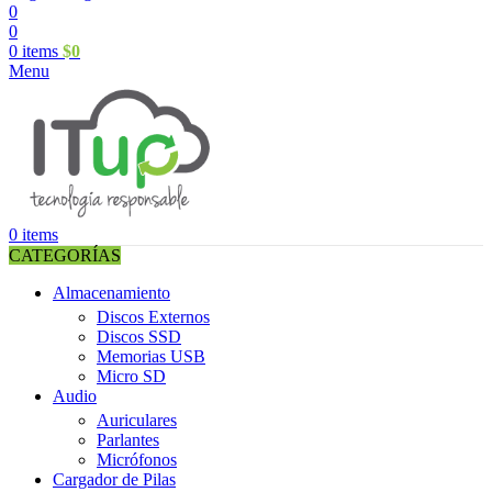
0
0
0
items
$
0
Menu
0
items
CATEGORÍAS
Almacenamiento
Discos Externos
Discos SSD
Memorias USB
Micro SD
Audio
Auriculares
Parlantes
Micrófonos
Cargador de Pilas