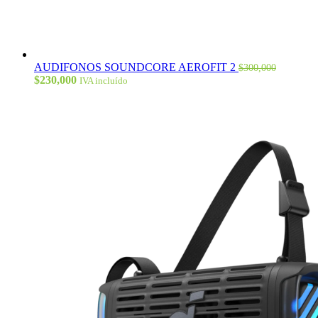
AUDIFONOS SOUNDCORE AEROFIT 2
$
300,000
El
El
$
230,000
IVA incluído
precio
precio
original
actual
era:
es:
$300,000.
$230,000.