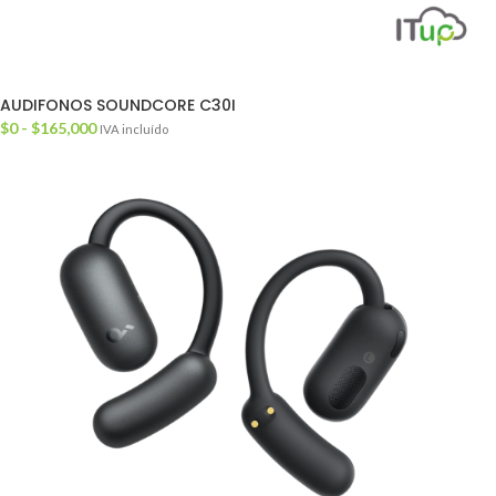
AUDIFONOS SOUNDCORE C30I
$
0
-
$
165,000
IVA incluído