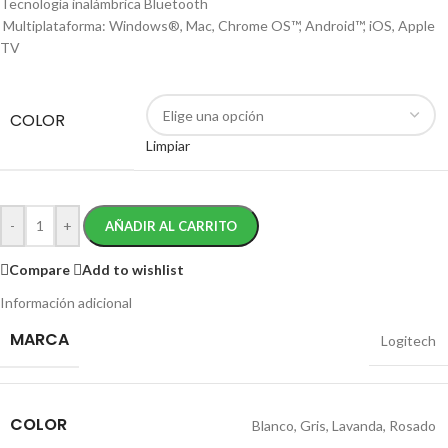
Tecnología inalámbrica
Bluetooth
Multiplataforma: Windows
®
, Mac, Chrome OS
™
, Android
™
, iOS, Apple
TV
COLOR
Limpiar
-
+
AÑADIR AL CARRITO
Compare
Add to wishlist
Información adicional
MARCA
Logitech
COLOR
Blanco
,
Gris
,
Lavanda
,
Rosado