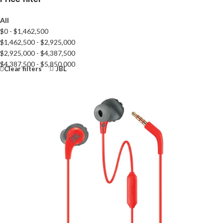
All
$
0
-
$
1,462,500
$
1,462,500
-
$
2,925,000
$
2,925,000
-
$
4,387,500
$
4,387,500
-
$
5,850,000
Clear filters
JBL