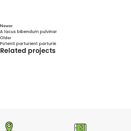
Newer
A lacus bibendum pulvinar
Older
Potenti parturient parturie
Related projects
Decor
Et vestibulum quis a suspendisse