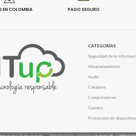
S EN COLOMBIA
PAGO SEGURO
CATEGORÍAS
Seguridad de la Informac
Almacenamiento
Audio
Celulares
Computadores
Gamers
Protección de dispositiv
Link Digital By CORPOGE
Information Technology Up
2020 DESARROLLADO POR