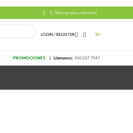
Wrong menu selected
LOGIN / REGISTER
$
0
PROMOCIONES
|
Llámanos:
310 227 7547