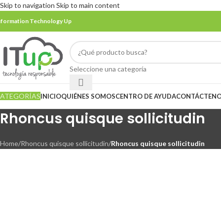
Skip to navigation
Skip to main content
nformation Technology Up
Seleccione una categoría
ATEGORÍAS
INICIO
QUIÉNES SOMOS
CENTRO DE AYUDA
CONTÁCTEN
Rhoncus quisque sollicitudin
Home
/
Rhoncus quisque sollicitudin
/
Rhoncus quisque sollicitudin