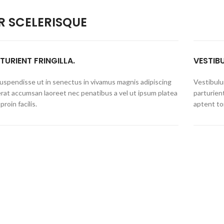
 SCELERISQUE
TURIENT FRINGILLA.
VESTIB
 suspendisse ut in senectus in vivamus magnis adipiscing
Vestibulum
erat accumsan laoreet nec penatibus a vel ut ipsum platea
parturien
proin facilis.
aptent to