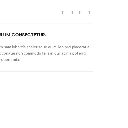
ULUM CONSECTETUR.
 nam lobortis scelerisque eu mi leo orci placerat a
t congue non commodo felis in dui lacinia potenti
rquent mia.