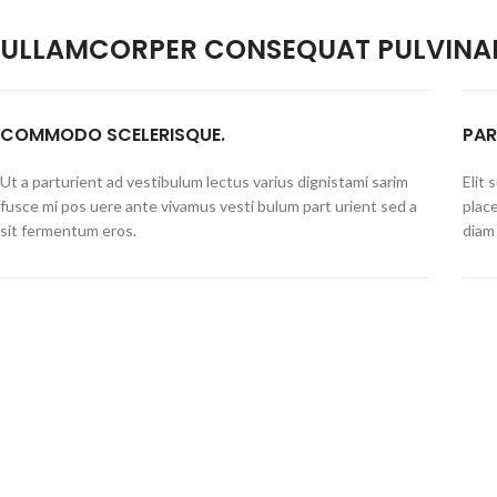
ULLAMCORPER CONSEQUAT PULVINAR
COMMODO SCELERISQUE.
PAR
Ut a parturient ad vestibulum lectus varius dignistami sarim
Elit
fusce mi pos uere ante vivamus vesti bulum part urient sed a
plac
sit fermentum eros.
diam 