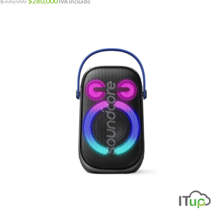
$
280,000
$
330,000
IVA incluído