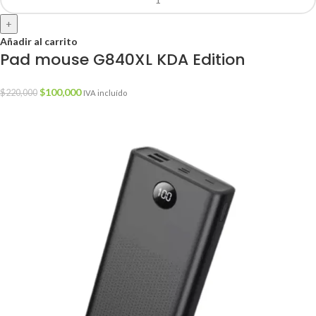
+
Añadir al carrito
Pad mouse G840XL KDA Edition
$
100,000
$
220,000
IVA incluído