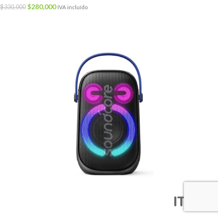
$
280,000
$
330,000
IVA incluído