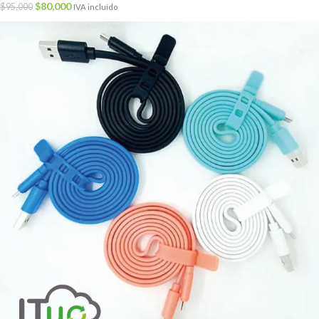
$
80,000
$
95,000
IVA incluído