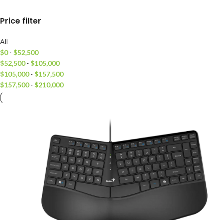
Price filter
All
$
0
-
$
52,500
$
52,500
-
$
105,000
$
105,000
-
$
157,500
$
157,500
-
$
210,000