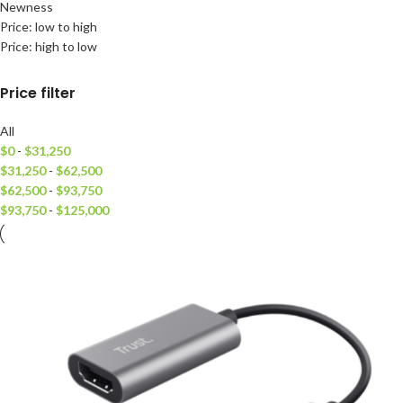
Newness
Price: low to high
Price: high to low
Price filter
All
$
0
-
$
31,250
$
31,250
-
$
62,500
$
62,500
-
$
93,750
$
93,750
-
$
125,000