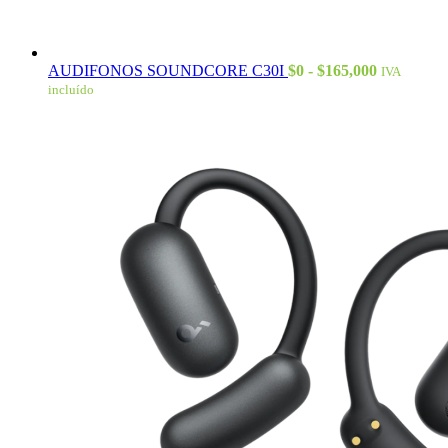
Rango
AUDIFONOS SOUNDCORE C30I
$
0
-
$
165,000
IVA
de
incluído
precios:
desde
$0
hasta
$165,000