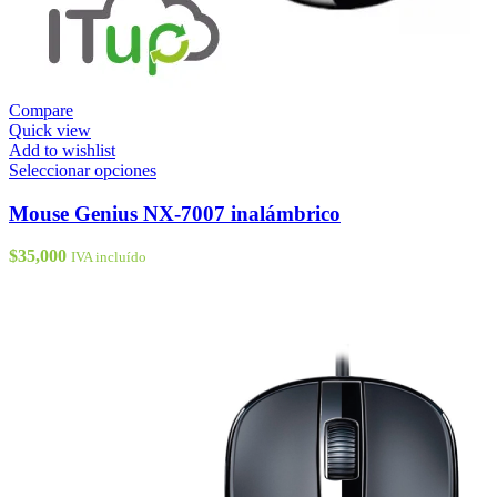
Compare
Quick view
Add to wishlist
Este
Seleccionar opciones
producto
tiene
Mouse Genius NX-7007 inalámbrico
múltiples
variantes.
$
35,000
IVA incluído
Las
opciones
se
pueden
elegir
en
la
página
de
producto