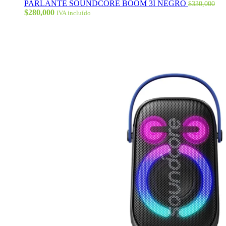
PARLANTE SOUNDCORE BOOM 3I NEGRO
$
330,000
El
El
$
280,000
IVA incluído
precio
precio
original
actual
era:
es:
$330,000.
$280,000.