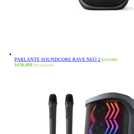
PARLANTE SOUNDCORE RAVE NEO 2
$
550,000
El
El
$
450,000
IVA incluído
precio
precio
original
actual
era:
es:
$550,000.
$450,000.