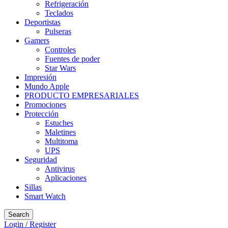
Refrigeración
Teclados
Deportistas
Pulseras
Gamers
Controles
Fuentes de poder
Star Wars
Impresión
Mundo Apple
PRODUCTO EMPRESARIALES
Promociones
Protección
Estuches
Maletines
Multitoma
UPS
Seguridad
Antivirus
Aplicaciones
Sillas
Smart Watch
Search
Login / Register