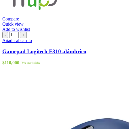
Compare
Quick view
Add to wishlist
Gamepad
-
+
Logitech
Añadir al carrito
F310
alámbrico
Gamepad Logitech F310 alámbrico
cantidad
$
110,000
IVA incluído