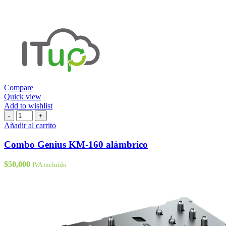
Compare
Quick view
Add to wishlist
Combo
-
+
Genius
Añadir al carrito
KM-
160
Combo Genius KM-160 alámbrico
alámbrico
cantidad
$
50,000
IVA incluído