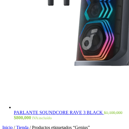
PARLANTE SOUNDCORE RAVE 3 BLACK
$
1,100,000
El
El
$
800,000
IVA incluído
precio
precio
Inicio
/
Tienda
/
Productos etiquetados “Genius”
original
actual