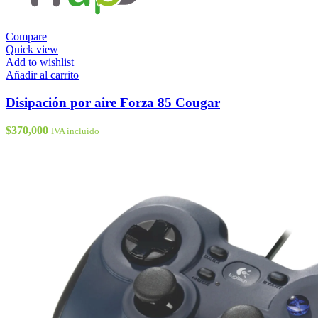
Compare
Quick view
Add to wishlist
Disipación
Añadir al carrito
por
aire
Disipación por aire Forza 85 Cougar
Forza
85
$
370,000
IVA incluído
Cougar
cantidad