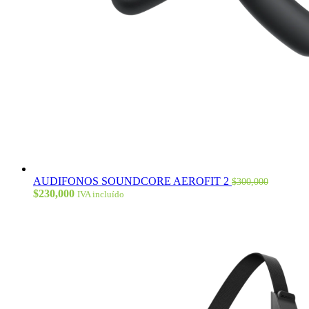
AUDIFONOS SOUNDCORE AEROFIT 2
$
300,000
El
El
$
230,000
IVA incluído
precio
precio
original
actual
era:
es:
$300,000.
$230,000.