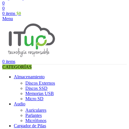
0
0
0
items
$
0
Menu
0
items
CATEGORÍAS
Almacenamiento
Discos Externos
Discos SSD
Memorias USB
Micro SD
Audio
Auriculares
Parlantes
Micrófonos
Cargador de Pilas