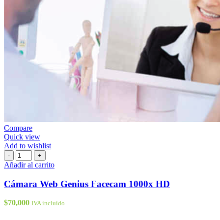
Compare
Quick view
Add to wishlist
Cámara
-
+
Web
Añadir al carrito
Genius
Facecam
Cámara Web Genius Facecam 1000x HD
1000x
HD
$
70,000
IVA incluído
cantidad