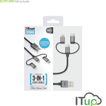
$
199,000
IVA incluído