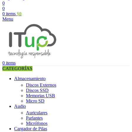
0
0
0
items
$
0
Menu
0
items
CATEGORÍAS
Almacenamiento
Discos Externos
Discos SSD
Memorias USB
Micro SD
Audio
Auriculares
Parlantes
Micrófonos
Cargador de Pilas