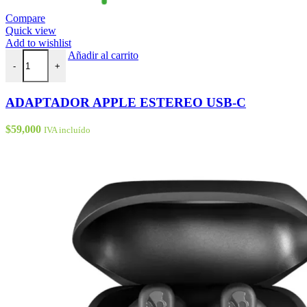
Compare
Quick view
Add to wishlist
ADAPTADOR APPLE ESTEREO USB-C cantidad
Añadir al carrito
-
+
ADAPTADOR APPLE ESTEREO USB-C
$
59,000
IVA incluído