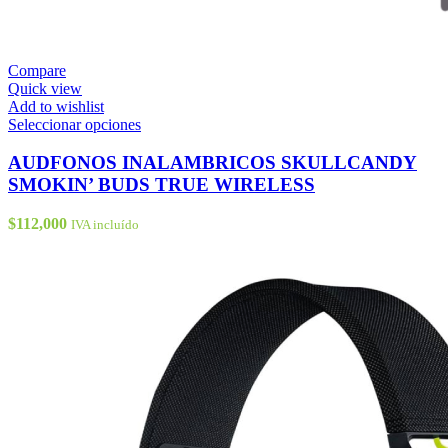
Compare
Quick view
Add to wishlist
Este
Seleccionar opciones
producto
tiene
AUDFONOS INALAMBRICOS SKULLCANDY
múltiples
SMOKIN’ BUDS TRUE WIRELESS
variantes.
Las
$
112,000
IVA incluído
opciones
se
pueden
elegir
en
la
página
de
producto