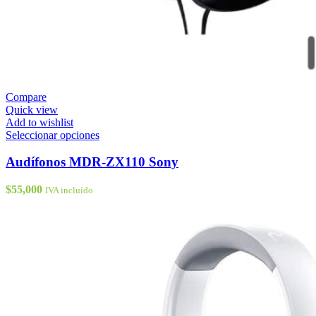
Compare
Quick view
Add to wishlist
Este
Seleccionar opciones
producto
tiene
Audífonos MDR-ZX110 Sony
múltiples
variantes.
$
55,000
IVA incluído
Las
opciones
se
pueden
elegir
en
la
página
de
producto