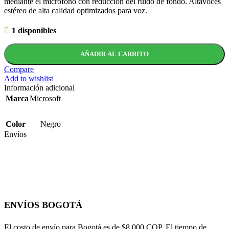
mediante el micrófono con reducción del ruido de fondo. Altavoces
estéreo de alta calidad optimizados para voz.
1 disponibles
AÑADIR AL CARRITO
Compare
Add to wishlist
Información adicional
Marca
Microsoft
Color
Negro
Envíos
ENVÍOS BOGOTÁ
El costo de envío para Bogotá es de $8.000 COP. El tiempo de