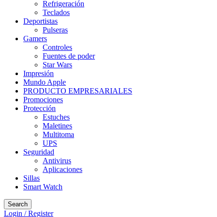
Refrigeración
Teclados
Deportistas
Pulseras
Gamers
Controles
Fuentes de poder
Star Wars
Impresión
Mundo Apple
PRODUCTO EMPRESARIALES
Promociones
Protección
Estuches
Maletines
Multitoma
UPS
Seguridad
Antivirus
Aplicaciones
Sillas
Smart Watch
Search
Login / Register