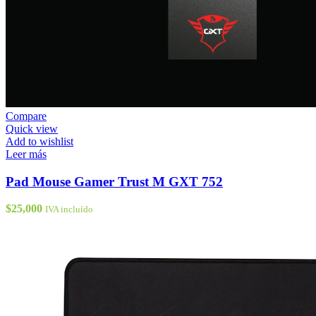
Compare
Quick view
Add to wishlist
Leer más
Pad Mouse Gamer Trust M GXT 752
$
25,000
IVA incluído