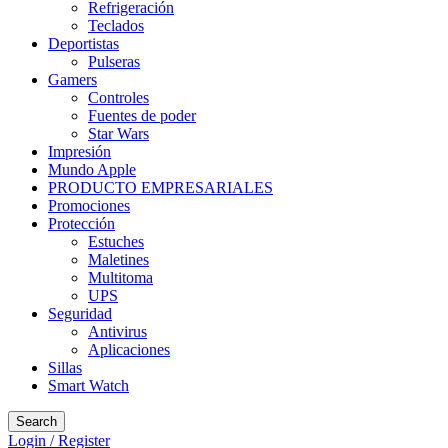
Refrigeración
Teclados
Deportistas
Pulseras
Gamers
Controles
Fuentes de poder
Star Wars
Impresión
Mundo Apple
PRODUCTO EMPRESARIALES
Promociones
Protección
Estuches
Maletines
Multitoma
UPS
Seguridad
Antivirus
Aplicaciones
Sillas
Smart Watch
Search
Login / Register