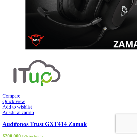
Compare
Quick view
Add to wishlist
Añadir al carrito
Audífonos Trust GXT414 Zamak
$
200,000
IVA incluído