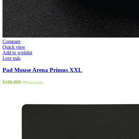
Compare
Quick view
Add to wishlist
Leer más
Pad Mouse Arena Primus XXL
$
100,000
IVA incluído