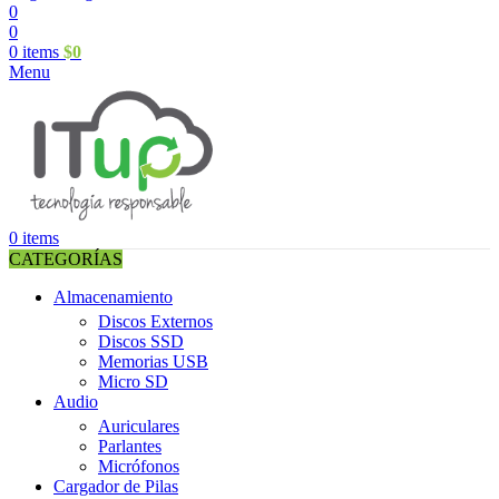
0
0
0
items
$
0
Menu
0
items
CATEGORÍAS
Almacenamiento
Discos Externos
Discos SSD
Memorias USB
Micro SD
Audio
Auriculares
Parlantes
Micrófonos
Cargador de Pilas