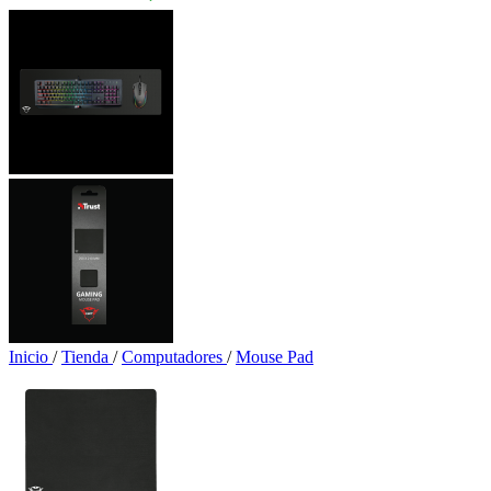
Inicio
/
Tienda
/
Computadores
/
Mouse Pad