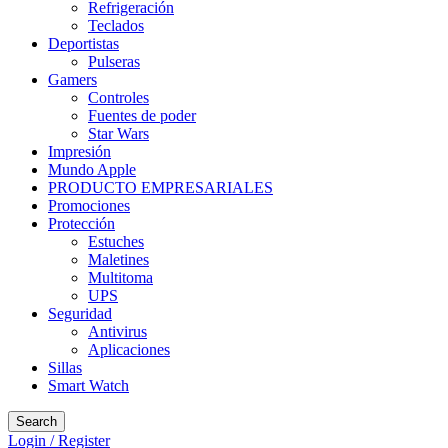
Refrigeración
Teclados
Deportistas
Pulseras
Gamers
Controles
Fuentes de poder
Star Wars
Impresión
Mundo Apple
PRODUCTO EMPRESARIALES
Promociones
Protección
Estuches
Maletines
Multitoma
UPS
Seguridad
Antivirus
Aplicaciones
Sillas
Smart Watch
Search
Login / Register