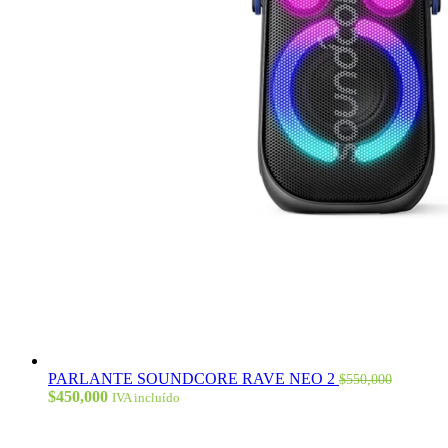
PARLANTE SOUNDCORE RAVE NEO 2
$
550,000
El
El
$
450,000
IVA incluído
precio
precio
original
actual