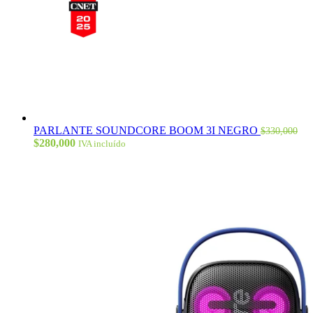
PARLANTE SOUNDCORE BOOM 3I NEGRO
$
330,000
El
El
$
280,000
IVA incluído
precio
precio
original
actual
era:
es:
$330,000.
$280,000.