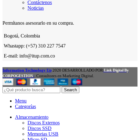
Contáctenos
Noticias
Permítanos asesorarlo en su compra.
Bogotá, Colombia
Whastapp: (+57) 310 227 7547
E-mail: info@itup.com.co
Information Technology Up
2020 DESARROLLADO POR
Link Digital By
-
. Consultores en Marketing Digital.
CORPOGESTION
Search
Menu
Categorías
Almacenamiento
Discos Externos
Discos SSD
Memorias USB
Micro SD