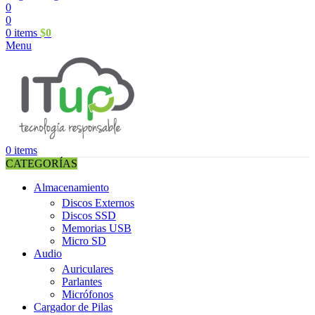
0
0
0
items
$
0
Menu
0
items
CATEGORÍAS
Almacenamiento
Discos Externos
Discos SSD
Memorias USB
Micro SD
Audio
Auriculares
Parlantes
Micrófonos
Cargador de Pilas