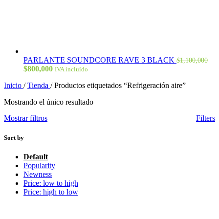
PARLANTE SOUNDCORE RAVE 3 BLACK
$
1,100,000
El
El
$
800,000
IVA incluído
precio
precio
Inicio
/
Tienda
/
Productos etiquetados “Refrigeración aire”
original
actual
era:
es:
Mostrando el único resultado
$1,100,000.
$800,000.
Mostrar filtros
Filters
Sort by
Default
Popularity
Newness
Price: low to high
Price: high to low