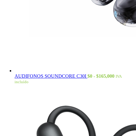
Rango
AUDIFONOS SOUNDCORE C30I
$
0
-
$
165,000
IVA
de
incluído
precios:
desde
$0
hasta
$165,000