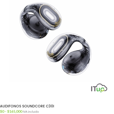
AUDIFONOS SOUNDCORE C30I
$
0
-
$
165,000
IVA incluído