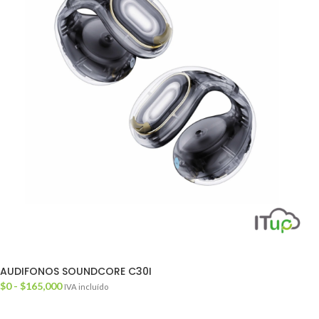
AUDIFONOS SOUNDCORE C30I
$
0
-
$
165,000
IVA incluído